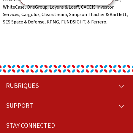
WhiteCase, OneGroup, Loyens & Loeff, CACEIS Investor
Services, Cargolux, Clearstream, Simpson Thacher & Bartlett,
SES Space & Defense, KPMG, FUNDSIGHT, & Ferrero.
RUBRIQUES
Footer
RUBRI
SUPPORT
SUPP
STAY CONNECTED