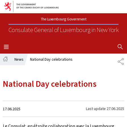
Go to main navigation
Go to content
The Luxembourg Government
Consulate General of Luxembourg
in New York
SHOW H
MENU
MAIN
News
National Day celebrations
SH
Home
National Day celebrations
Created
Last update
27.06.2025
17.06.2025
on
Le Consulat, en étroite collaboration avec la Luxembourg