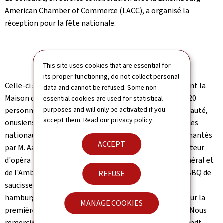
American Chamber of Commerce (LACC), a organisé la
réception pour la fête nationale.
This site uses cookies that are essential for
its proper functioning, do not collect personal
Celle-ci s'est tenue en plein air, dans le cul-de-sac devant la
data and cannot be refused. Some non-
Maison du Luxembourg, ainsi qu'à l'intérieur. Environ 120
essential cookies are used for statistical
purposes and will only be activated if you
personnes étaient présentes : membres de la communauté,
accept them. Read our
privacy policy
.
onusiens, et du monde des affaires. En ouverture: hymnes
nationaux Luxembourgeois, Américains & Européens chantés
ACCEPT
par M. Aaron Theno, (américain-luxembourgeois, chanteur
d'opéra baryton-basse), suivi de discours du Consul Général et
de l'Ambassadeur auprès des Nations Unies. Au menu: BBQ de
REFUSE
saucisses (avec moutarde luxembourgeoise), mini-
hamburgers, salades, bières et vins du Grand Duché. Pour la
MANAGE COOKIES
première fois également : apparition d’une mascotte! Nous
remercions le parrainage de LuxCitizenship, Ansay, Arendt,